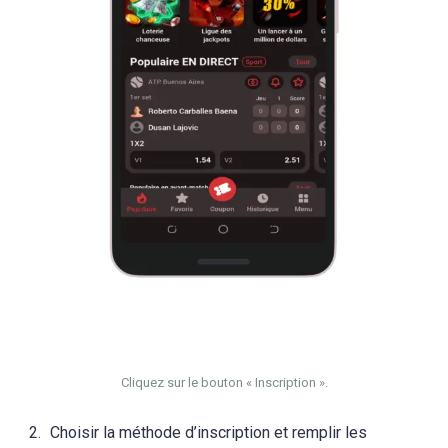
Cliquez sur le bouton « Inscription ».
Choisir la méthode d’inscription et remplir les