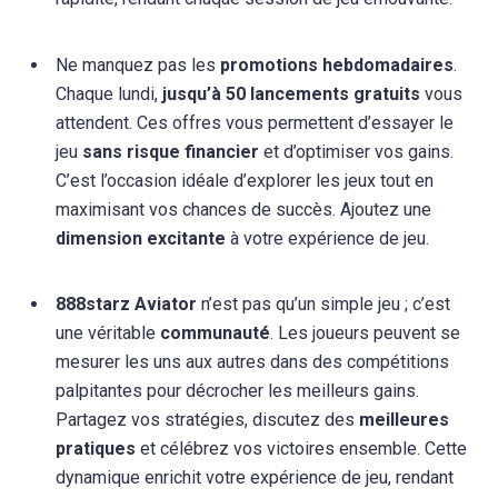
Ne manquez pas les
promotions hebdomadaires
.
Chaque lundi,
jusqu’à 50 lancements gratuits
vous
attendent. Ces offres vous permettent d’essayer le
jeu
sans risque financier
et d’optimiser vos gains.
C’est l’occasion idéale d’explorer les jeux tout en
maximisant vos chances de succès. Ajoutez une
dimension excitante
à votre expérience de jeu.
888starz Aviator
n’est pas qu’un simple jeu ; c’est
une véritable
communauté
. Les joueurs peuvent se
mesurer les uns aux autres dans des compétitions
palpitantes pour décrocher les meilleurs gains.
Partagez vos stratégies, discutez des
meilleures
pratiques
et célébrez vos victoires ensemble. Cette
dynamique enrichit votre expérience de jeu, rendant