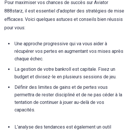
Pour maximiser vos chances de succès sur Aviator
888starz, il est essentiel d’adopter des stratégies de mise
efficaces. Voici quelques astuces et conseils bien réussis
pour vous:
Une approche progressive qui va vous aider à
récupérer vos pertes en augmentant vos mises après
chaque échec.
La gestion de votre bankroll est capitale. Fixez un
budget et divisez-le en plusieurs sessions de jeu.
Définir des limites de gains et de pertes vous
permettra de rester discipliné et de ne pas céder à la
tentation de continuer à jouer au-delà de vos
capacités.
L’analyse des tendances est également un outil