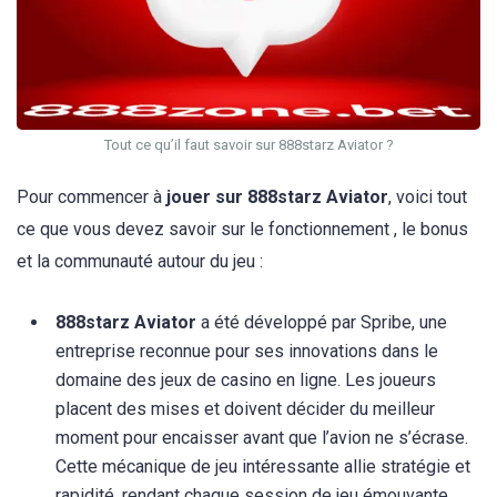
Tout ce qu’il faut savoir sur 888starz Aviator ?
Pour commencer à
jouer sur 888starz Aviator
, voici tout
ce que vous devez savoir sur le fonctionnement , le bonus
et la communauté autour du jeu :
888starz Aviator
a été développé par Spribe, une
entreprise reconnue pour ses innovations dans le
domaine des jeux de casino en ligne. Les joueurs
placent des mises et doivent décider du meilleur
moment pour encaisser avant que l’avion ne s’écrase.
Cette mécanique de jeu intéressante allie stratégie et
rapidité, rendant chaque session de jeu émouvante.