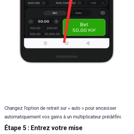
Changez l’option de retrait sur « auto » pour encaisser
automatiquement vos gains à un multiplicateur prédéfini.
Étape
5 :
Entrez votre mise