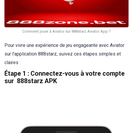
Comment jouer à Aviator sur 888starz Aviator App ?
Pour vivre une expérience de jeu engageante avec Aviator
sur l’application 888starz, suivez ces étapes simples et
claires :
Étape 1
:
Connectez-vous à votre compte
sur 888starz APK