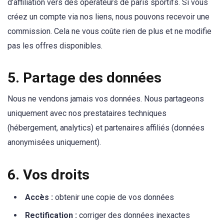
d’affiliation vers des opérateurs de paris sportifs. Si vous
créez un compte via nos liens, nous pouvons recevoir une
commission. Cela ne vous coûte rien de plus et ne modifie
pas les offres disponibles.
5. Partage des données
Nous ne vendons jamais vos données. Nous partageons
uniquement avec nos prestataires techniques
(hébergement, analytics) et partenaires affiliés (données
anonymisées uniquement).
6. Vos droits
Accès :
obtenir une copie de vos données
Rectification :
corriger des données inexactes