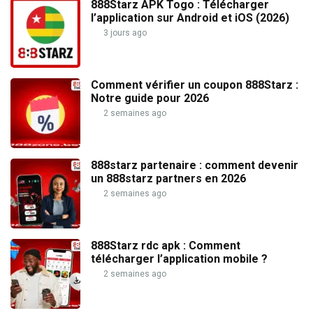
888Starz APK Togo : Télécharger
l’application sur Android et iOS (2026)
3 jours ago
Comment vérifier un coupon 888Starz :
Notre guide pour 2026
2 semaines ago
888starz partenaire : comment devenir
un 888starz partners en 2026
2 semaines ago
888Starz rdc apk : Comment
télécharger l’application mobile ?
2 semaines ago