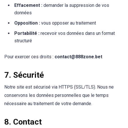
Effacement :
demander la suppression de vos
données
Opposition :
vous opposer au traitement
Portabilité :
recevoir vos données dans un format
structuré
Pour exercer ces droits :
contact@888zone.bet
7. Sécurité
Notre site est sécurisé via HTTPS (SSL/TLS). Nous ne
conservons les données personnelles que le temps
nécessaire au traitement de votre demande.
8. Contact