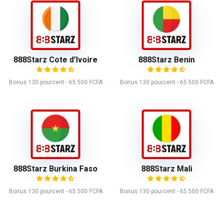
888Starz Cote d’Ivoire
888Starz Benin
Bonus 130 pourcent - 65 500 FCFA
Bonus 130 pourcent - 65 500 FCFA
888Starz Burkina Faso
888Starz Mali
Bonus 130 pourcent - 65 500 FCFA
Bonus 130 pourcent - 65 500 FCFA