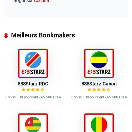
Bogui
sur
Accueil
Meilleurs Bookmakers
888Starz RDC
888Starz Gabon
Bonus 130 pourcent - 65 500 FCFA
Bonus 130 pourcent - 65 500 FCFA