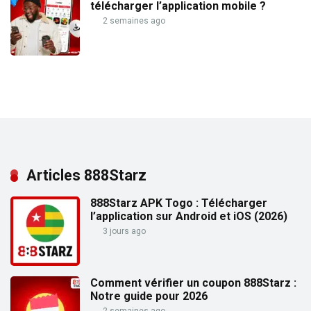
télécharger l’application mobile ?
2 semaines ago
Articles 888Starz
888Starz APK Togo : Télécharger
l’application sur Android et iOS (2026)
3 jours ago
Comment vérifier un coupon 888Starz :
Notre guide pour 2026