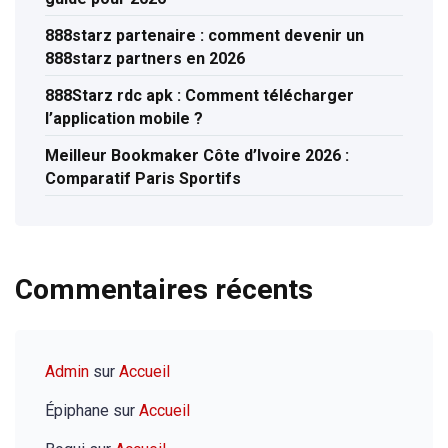
888starz partenaire : comment devenir un
888starz partners en 2026
888Starz rdc apk : Comment télécharger
l’application mobile ?
Meilleur Bookmaker Côte d’Ivoire 2026 :
Comparatif Paris Sportifs
Commentaires récents
Admin
sur
Accueil
Épiphane
sur
Accueil