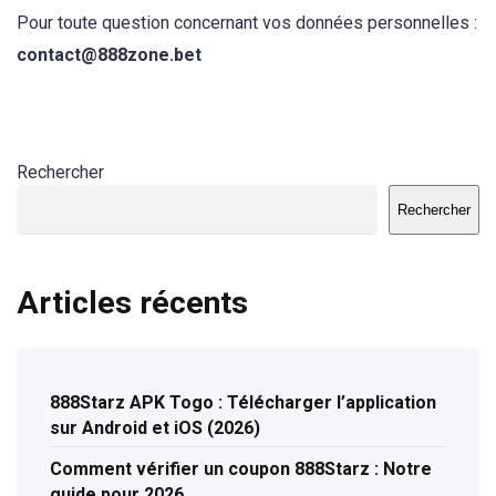
Pour toute question concernant vos données personnelles :
contact@888zone.bet
Rechercher
Rechercher
Articles récents
888Starz APK Togo : Télécharger l’application
sur Android et iOS (2026)
Comment vérifier un coupon 888Starz : Notre
guide pour 2026