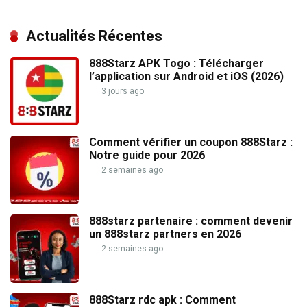
Actualités Récentes
888Starz APK Togo : Télécharger
l’application sur Android et iOS (2026)
3 jours ago
Comment vérifier un coupon 888Starz :
Notre guide pour 2026
2 semaines ago
888starz partenaire : comment devenir
un 888starz partners en 2026
2 semaines ago
888Starz rdc apk : Comment