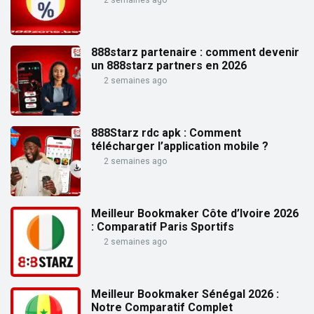
2 semaines ago
888starz partenaire : comment devenir
un 888starz partners en 2026
2 semaines ago
888Starz rdc apk : Comment
télécharger l’application mobile ?
2 semaines ago
Meilleur Bookmaker Côte d’Ivoire 2026
: Comparatif Paris Sportifs
2 semaines ago
Meilleur Bookmaker Sénégal 2026 :
Notre Comparatif Complet