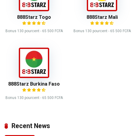
888Starz Togo
888Starz Mali
Bonus 130 pourcent - 65 500 FCFA
Bonus 130 pourcent - 65 500 FCFA
888Starz Burkina Faso
Bonus 130 pourcent - 65 500 FCFA
Recent News