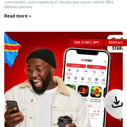
commissions, outils marketing et conseils pour réussir comme affilié
888starz partners.
Read more »
888 STARZ APK
888Starz