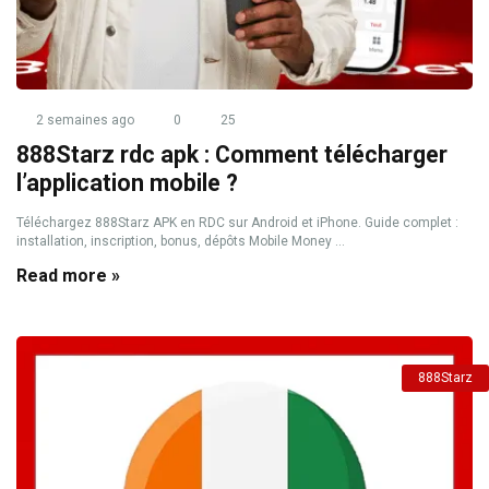
2 semaines ago
0
25
888Starz rdc apk : Comment télécharger
l’application mobile ?
Téléchargez 888Starz APK en RDC sur Android et iPhone. Guide complet :
installation, inscription, bonus, dépôts Mobile Money ...
Read more »
888Starz