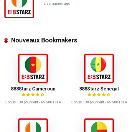
2 semaines ago
Nouveaux Bookmakers
888Starz Cameroun
888Starz Senegal
Bonus 130 pourcent - 65 500 FCFA
Bonus 130 pourcent - 65 500 FCFA