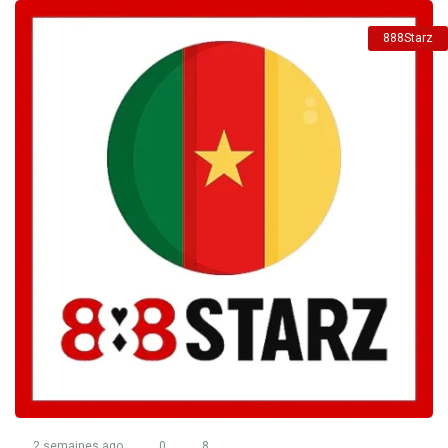
888Starz
2 semaines ago
0
8