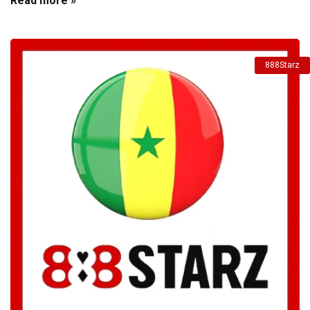
Read more »
888Starz