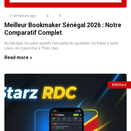
2 semaines ago
0
9
Meilleur Bookmaker Sénégal 2026 : Notre
Comparatif Complet
Au Sénégal, les paris sportifs font partie du quotidien. De Dakar à Saint-
Louis, de Ziguinchor à Thiès, des ...
Read more »
888Starz