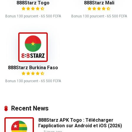
888Starz Togo
888Starz Mali
Bonus 130 pourcent - 65 500 FCFA
Bonus 130 pourcent - 65 500 FCFA
888Starz Burkina Faso
Bonus 130 pourcent - 65 500 FCFA
Recent News
888Starz APK Togo : Télécharger
l’application sur Android et iOS (2026)