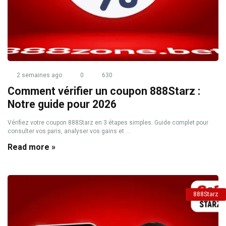
2 semaines ago
0
630
Comment vérifier un coupon 888Starz :
Notre guide pour 2026
Vérifiez votre coupon 888Starz en 3 étapes simples. Guide complet pour
consulter vos paris, analyser vos gains et ...
Read more »
888Starz