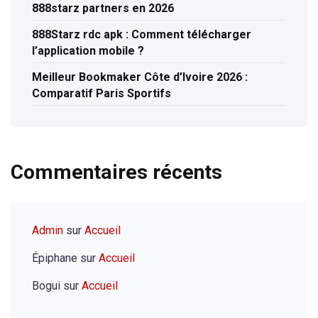
888starz partners en 2026
888Starz rdc apk : Comment télécharger
l’application mobile ?
Meilleur Bookmaker Côte d’Ivoire 2026 :
Comparatif Paris Sportifs
Commentaires récents
Admin
sur
Accueil
Épiphane
sur
Accueil
Bogui
sur
Accueil