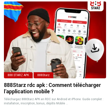
888 STARZ APK
888Starz
888Starz rdc apk : Comment télécharger
l’application mobile ?
Téléchargez 888Starz APK en RDC sur Android et iPhone. Guide complet :
installation, inscription, bonus, dépôts Mobile ...