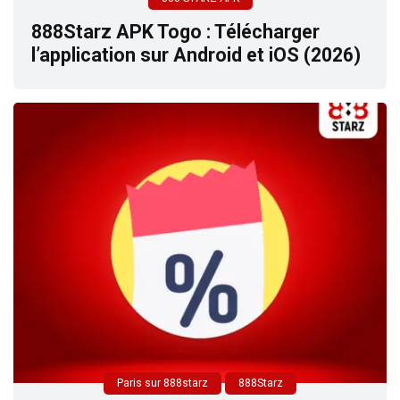
888Starz APK Togo : Télécharger
l’application sur Android et iOS (2026)
4 mois ago
0
3697
Paris sur 888starz
888Starz