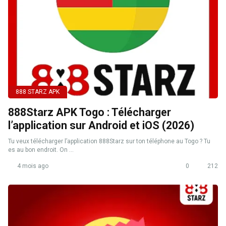
888 STARZ APK
888Starz APK Togo : Télécharger
l’application sur Android et iOS (2026)
Tu veux télécharger l’application 888Starz sur ton téléphone au Togo ? Tu
es au bon endroit. On ...
4 mois ago
0
212