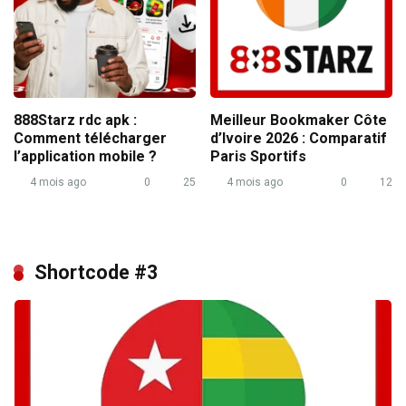
888Starz rdc apk :
Meilleur Bookmaker Côte
Comment télécharger
d’Ivoire 2026 : Comparatif
l’application mobile ?
Paris Sportifs
4 mois ago
0
25
4 mois ago
0
12
Shortcode #3