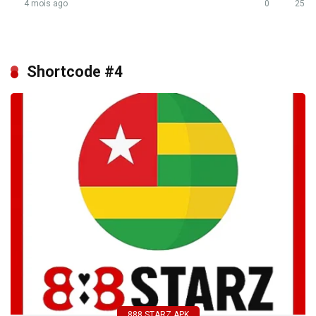
4 mois ago
0
25
Shortcode #4
4 mois ago
0
212
888 STARZ APK