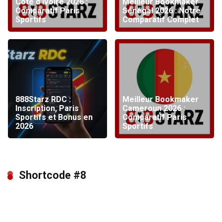
Côte d’Ivoire 2026 :
Meilleur Bookmaker
Comparatif Paris
Sénégal 2026 : Notre
Sportifs
Comparatif Complet
888Starz RDC :
Meilleur Bookmaker
Inscription, Paris
Cameroun 2026 :
Sportifs et Bonus en
Comparatif Paris
2026
Sportifs
Shortcode #8