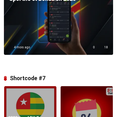
4 mois ago
0
18
Shortcode #7