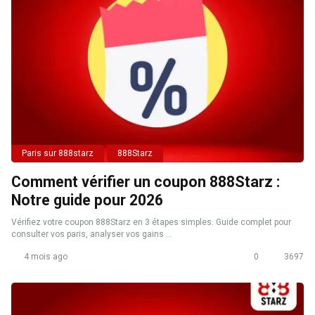
Paris sur 888starz
888Starz
Comment vérifier un coupon 888Starz :
Notre guide pour 2026
Vérifiez votre coupon 888Starz en 3 étapes simples. Guide complet pour
consulter vos paris, analyser vos gains ...
4 mois ago
0
3697