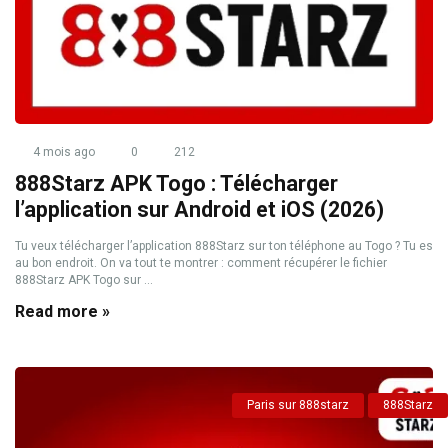
4 mois ago
0
212
888Starz APK Togo : Télécharger
l’application sur Android et iOS (2026)
Tu veux télécharger l’application 888Starz sur ton téléphone au Togo ? Tu es
au bon endroit. On va tout te montrer : comment récupérer le fichier
888Starz APK Togo sur ...
Read more »
Paris sur 888starz
888Starz